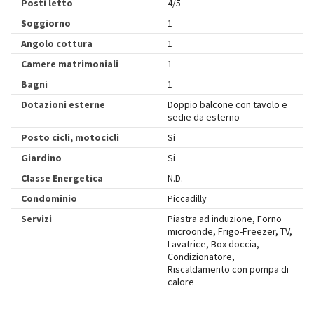
Posti letto
4/5
Soggiorno
1
Angolo cottura
1
Camere matrimoniali
1
Bagni
1
Dotazioni esterne
Doppio balcone con tavolo e
sedie da esterno
Posto cicli, motocicli
Si
Giardino
Si
Classe Energetica
N.D.
Condominio
Piccadilly
Servizi
Piastra ad induzione, Forno
microonde, Frigo-Freezer, TV,
Lavatrice, Box doccia,
Condizionatore,
Riscaldamento con pompa di
calore