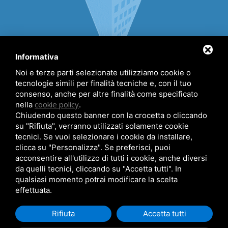
Informativa
Noi e terze parti selezionate utilizziamo cookie o
tecnologie simili per finalità tecniche e, con il tuo
consenso, anche per altre finalità come specificato
(+39) 0533 327429
cookie policy
nella
.
(+39) 340 6043760
Chiudendo questo banner con la crocetta o cliccando
su "Rifiuta", verranno utilizzati solamente cookie
info@agenziaestensi.it
tecnici. Se vuoi selezionare i cookie da installare,
Viale dei Lecci, 51 - 44029 Lido degli Estensi (FE)
clicca su "Personalizza". Se preferisci, puoi
acconsentire all'utilizzo di tutti i cookie, anche diversi
da quelli tecnici, cliccando su "Accetta tutti". In
qualsiasi momento potrai modificare la scelta
effettuata.
© 2026 Agenzia Estensi
Partita iva: 01714800388
Rifiuta
Accetta tutti
Sitemap
CIN: IT038006B4XHYQ6XJE
CIR: 038006-CV-00201