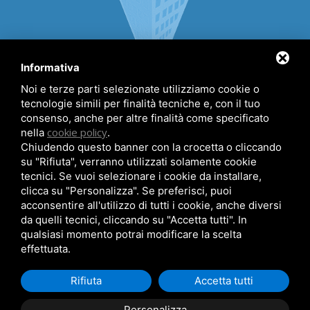
Informativa
Noi e terze parti selezionate utilizziamo cookie o
tecnologie simili per finalità tecniche e, con il tuo
consenso, anche per altre finalità come specificato
(+39) 0533 327429
cookie policy
nella
.
(+39) 340 6043760
Chiudendo questo banner con la crocetta o cliccando
su "Rifiuta", verranno utilizzati solamente cookie
info@agenziaestensi.it
tecnici. Se vuoi selezionare i cookie da installare,
Viale dei Lecci, 51 - 44029 Lido degli Estensi (FE)
clicca su "Personalizza". Se preferisci, puoi
acconsentire all'utilizzo di tutti i cookie, anche diversi
da quelli tecnici, cliccando su "Accetta tutti". In
qualsiasi momento potrai modificare la scelta
effettuata.
© 2026 Agenzia Estensi
Partita iva: 01714800388
Rifiuta
Accetta tutti
Sitemap
CIN: IT038006B4XHYQ6XJE
CIR: 038006-CV-00201
Personalizza