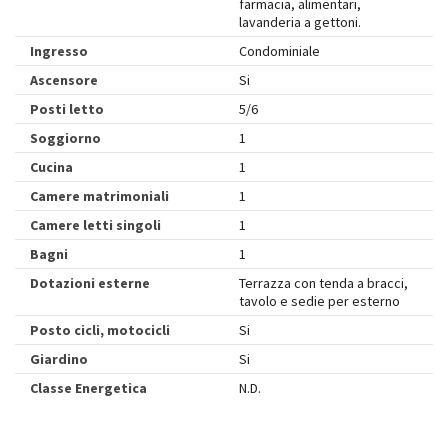
farmacia, alimentari,
lavanderia a gettoni.
Ingresso
Condominiale
Ascensore
Si
Posti letto
5/6
Soggiorno
1
Cucina
1
Camere matrimoniali
1
Camere letti singoli
1
Bagni
1
Dotazioni esterne
Terrazza con tenda a bracci,
tavolo e sedie per esterno
Posto cicli, motocicli
Si
Giardino
Si
Classe Energetica
N.D.